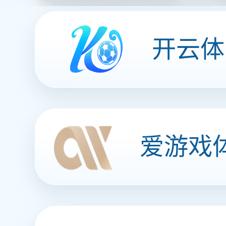
我们从
账户系统
v6.3.0：
支持多端登录状态统一，收藏、等级、浏
v6.2.0：
成长体系升级，等级进度清晰展示，提升
v6.0.0：
账户管理界面重构，操作更清晰，核心功
界面与交互