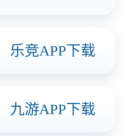
输，隐私守护
droid 全平台兼容
表同步展示
网页版入口