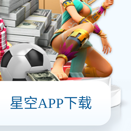
多端互动
战术演练
电竞数据
资讯中心
放，带来沉浸式观赛体验。