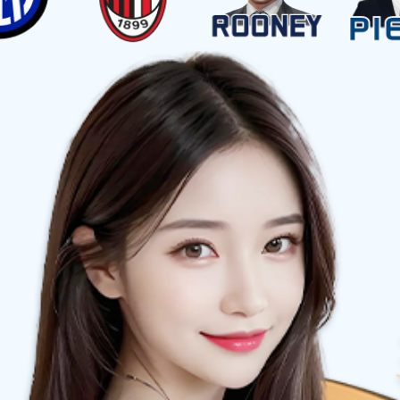
、专业数据、高清视频，
华体会体育APP
与网页版为您提供便捷
APP下载
网页版入口
为什么选择 华体会体育？
用心服务 · 细节决定体验
多元活动回馈