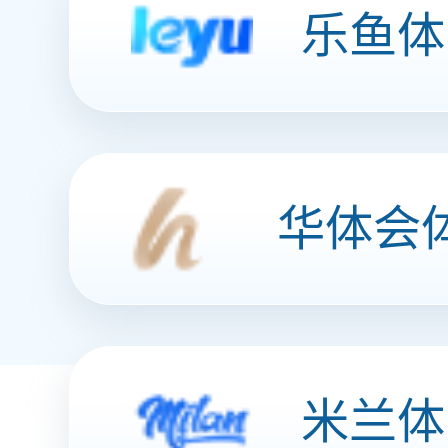
v6.3.0：
全局交互动效优化，页面滚动与模块切换
v6.1.3：
夜间模式字体与背景对比度调整，提升阅
v6.0.0：
视觉风格全面焕新，支持浅色与暗色模式
扫码立即