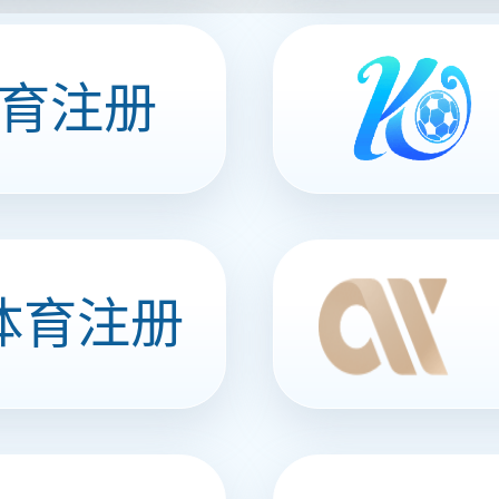
功能模块更新 · 分类查看版本演
功能角度归纳最近多个版本的主要更新内容，便于你快速了解优
赛事推荐
览数据实时同步。
v6.3.0：
基于行为模式的推
送。
用户参与积极性。
v6.2.0：
新增“热投榜”，
能一键直达。
v5.9.2：
话题聚合功能加入
帮助与学习