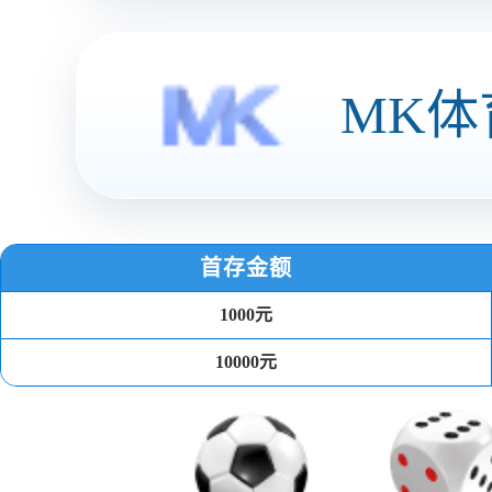
山西原帅绕掩护出手比重升至
无畏
41%，他的无球...
全胜
本赛季，山西男篮射手原帅的进攻方式
在刚
发生了显著变化——他的绕掩护...
赛中，
2026-08-01
查看详情
2026
推荐网站
乐动注册官网