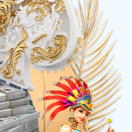
华体会体育 配备专业客服团队，全年
365 天 × 24 小时不间断在线，响应高
效，快速协助解决访问、账号、数据
使用等问题，服务可靠，沟通顺畅。
互动社群生态
构建多维度互动模块，汇聚分析、评
论与赛事讨论社区，提升用户黏性与
归属感。无论新手还是资深用户，都
能在 华体会体育 找到自己的话语场。