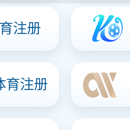
地去外线施压，因为背后始终站着一位可靠的护
的篮板率提升了近5个百分点，对手的禁区命中率
防守成功后迅速推动反击，利用自己的传球视野
让热火在攻防两端都受益匪浅。
对比与启示：内线铁闸的未
放眼联盟，能够像阿德巴约这样交出+6.7防守正
但换防能力不足，戴维斯则受限于伤病出勤。而
立了全新标杆：他不需要成为绝对的篮板怪兽，
求每场送出5次盖帽，但要在每个回合都让对手感
内线铁闸属性将愈发宝贵。如果他能在进攻端保
那么热火完全有能力在东部突围，而阿德巴约也将
之地。
防守正负值排行榜上的+6.7，或许只是阿德巴约