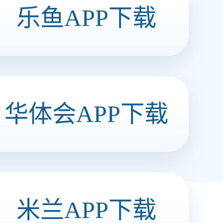
精神领袖，阿德巴约正在用自己的方式重新
，阿德巴约的名字必然会与那些传奇内线并
下一篇：
北京首钢防守效率联盟前三，进攻乏