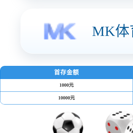
在当今NBA的争冠版图中，波士顿凯尔特人无
2026-07-24
推荐网站
乐动注册官网
星空官方端网站登录入口
米兰体育·米兰官方网站
开云体育
MILAN.COM下载
开云官方站登录入口