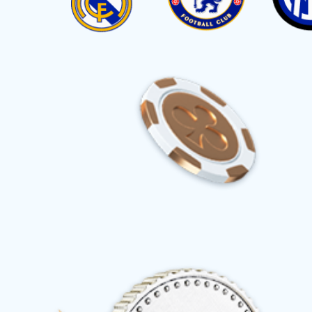
覆盖实时赛事
首页
/
体育新闻
/ 正文