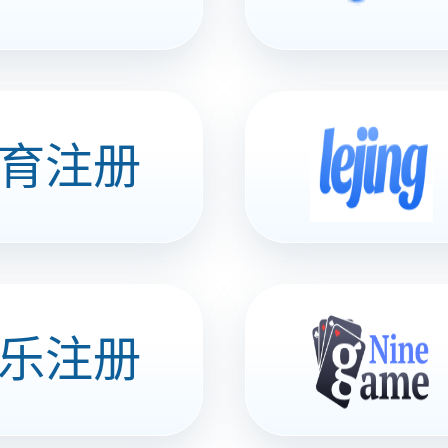
坐镇安菲尔德球场，以4-...
裁
键战中，韩国劲旅DRX...
穆谢
锋线失去了过去两个赛季最...
，核心
图意外流出，将这支电竞战...
凯尔