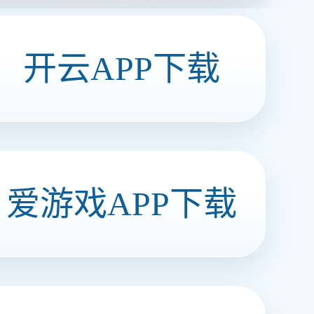
框者。数据显示，当阿德巴约在场时，热火
也下降了超过8%。更重要的是，他还能在
找到快下的队友。这种由守转攻的流畅性，
来价值
负值的内线球员屈指可数。戈贝尔擅长护框
阿德巴约的存在，为小球时代的防守中锋树
但必须拥有从弧顶到篮下的机动性；他不追
到压迫。随着季后赛的临近，阿德巴约的
持中距离的稳定性，甚至开发出底角三分，
在MVP和最佳防守球员的竞争中占据一席
职业生涯的一个注脚。但对于热火而言，这